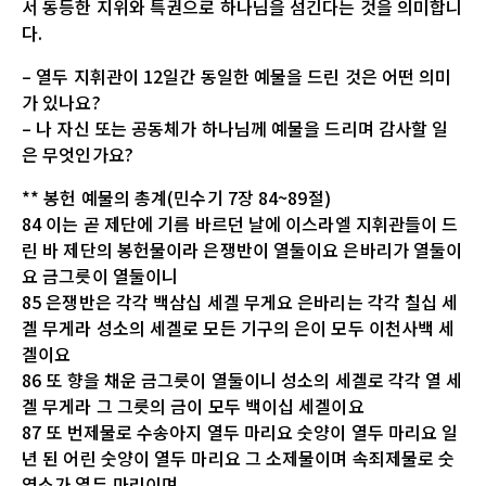
서 동등한 지위와 특권으로 하나님을 섬긴다는 것을 의미합니
다.
– 열두 지휘관이 12일간 동일한 예물을 드린 것은 어떤 의미
가 있나요?
– 나 자신 또는 공동체가 하나님께 예물을 드리며 감사할 일
은 무엇인가요?
** 봉헌 예물의 총계(민수기 7장 84~89절)
84 이는 곧 제단에 기름 바르던 날에 이스라엘 지휘관들이 드
린 바 제단의 봉헌물이라 은쟁반이 열둘이요 은바리가 열둘이
요 금그릇이 열둘이니
85 은쟁반은 각각 백삼십 세겔 무게요 은바리는 각각 칠십 세
겔 무게라 성소의 세겔로 모든 기구의 은이 모두 이천사백 세
겔이요
86 또 향을 채운 금그릇이 열둘이니 성소의 세겔로 각각 열 세
겔 무게라 그 그릇의 금이 모두 백이십 세겔이요
87 또 번제물로 수송아지 열두 마리요 숫양이 열두 마리요 일
년 된 어린 숫양이 열두 마리요 그 소제물이며 속죄제물로 숫
염소가 열두 마리이며