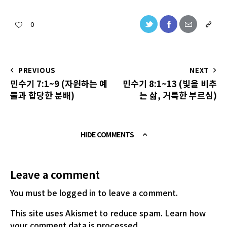
0
PREVIOUS
NEXT
민수기 7:1~9 (자원하는 예
민수기 8:1~13 (빛을 비추
물과 합당한 분배)
는 삶, 거룩한 부르심)
HIDE COMMENTS
Leave a comment
You must be logged in
to leave a comment.
This site uses Akismet to reduce spam.
Learn how
your comment data is processed.