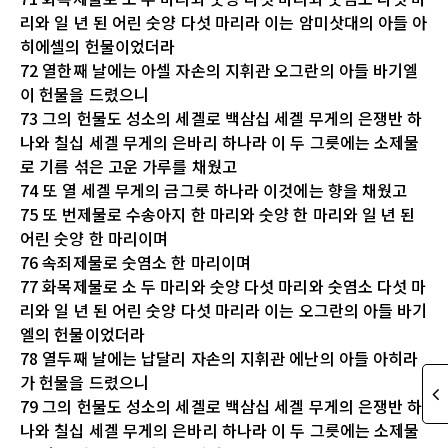
리와 일 년 된 어린 숫양 다섯 마리라 이는 암미삿대의 아들 아
히에셀의 헌물이었더라
72 열한째 날에는 아셀 자손의 지휘관 오그란의 아들 바기엘
이 헌물을 드렸으니
73 그의 헌물도 성소의 세겔로 백삼십 세겔 무게의 은쟁반 하
나와 칠십 세겔 무게의 은바리 하나라 이 두 그릇에는 소제물
로 기름 섞은 고운 가루를 채웠고
74 또 열 세겔 무게의 금그릇 하나라 이것에는 향을 채웠고
75 또 번제물로 수송아지 한 마리와 숫양 한 마리와 일 년 된
어린 숫양 한 마리이며
76 속죄제물로 숫염소 한 마리이며
77 화목제물로 소 두 마리와 숫양 다섯 마리와 숫염소 다섯 마
리와 일 년 된 어린 숫양 다섯 마리라 이는 오그란의 아들 바기
엘의 헌물이었더라
78 열두째 날에는 납달리 자손의 지휘관 에난의 아들 아히라
가 헌물을 드렸으니
79 그의 헌물도 성소의 세겔로 백삼십 세겔 무게의 은쟁반 하
나와 칠십 세겔 무게의 은바리 하나라 이 두 그릇에는 소제물