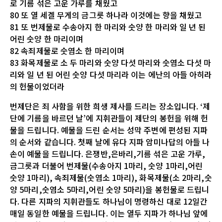
로 기름 섞은 고운 가루를 채웠고
80 또 열 세겔 무게의 금그릇 하나라 이것에는 향을 채웠고
81 또 번제물로 수송아지 한 마리와 숫양 한 마리와 일 년 된
어린 숫양 한 마리이며
82 속죄제물로 숫염소 한 마리이며
83 화목제물로 소 두 마리와 숫양 다섯 마리와 숫염소 다섯 마
리와 일 년 된 어린 숫양 다섯 마리라 이는 에난의 아들 아히라
의 헌물이었더라
번제단은 죄 사함을 위한 희생 제사를 드리는 장소입니다. ‘제
단에 기름을 바르던 날’에 지휘관들이 제단의 봉헌을 위해 헌
물을 드립니다. 예물을 드린 순서는 성막 주변에 편성된 지파
의 순서와 같습니다. 첫째 날에 유다 지파 암미나답의 아들 나
손이 예물을 드립니다. 은쟁반,은바리,기름 섞은 고운 가루,
금그릇과 더불어 번제물(수송아지 1마리, 숫양 1마리,어린
숫양 1마리), 속죄제물(숫염소 1마리), 화목제물(소 2마리,숫
양 5마리,숫염소 5마리,어린 숫양 5마리)을 봉헌물로 드립니
다. 다른 지파의 지휘관들도 하나님이 명령하신 대로 12일간
매일 동일한 예물을 드립니다. 이는 열두 지파가 하나님 앞에