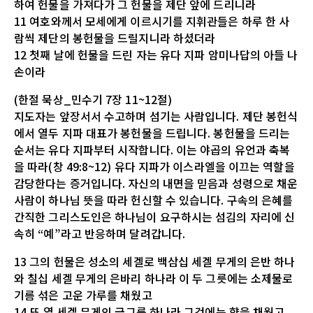
하여 헌물을 가져다가 그 헌물을 제단 앞에 드리니라
11 여호와께서 모세에게 이르시기를 지휘관들은 하루 한 사
람씩 제단의 봉헌물을 드릴지니라 하셨더라
12 첫째 날에 헌물을 드린 자는 유다 지파 암미나답의 아들 나
손이라
(한절 묵상_민수기 7장 11~12절)
지도자는 앞장서서 수고하며 섬기는 사람입니다. 제단 봉헌식
에서 열두 지파 대표가 봉헌물을 드립니다. 봉헌물을 드리는
순서는 유다 지파부터 시작합니다. 이는 야곱의 유언과 축복
을 따라(창 49:8~12) 유다 지파가 이스라엘을 이끄는 역할을
감당한다는 증거입니다. 자신의 내면을 믿음과 성령으로 채운
사람이 하나님 뜻을 따라 헌신할 수 있습니다. 구속의 은혜를
간직한 그리스도인은 하나님이 요구하시는 섬김의 자리에 신
속히 “예”라고 반응하며 달려갑니다.
13 그의 헌물은 성소의 세겔로 백삼십 세겔 무게의 은반 하나
와 칠십 세겔 무게의 은바리 하나라 이 두 그릇에는 소제물로
기름 섞은 고운 가루를 채웠고
14 또 열 세겔 무게의 금그릇 하나라 그것에는 향을 채웠고