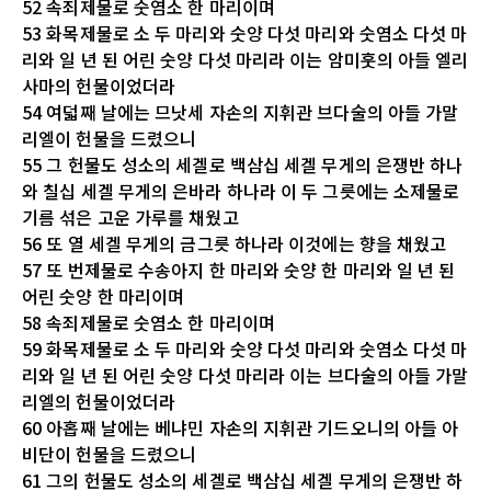
52 속죄제물로 숫염소 한 마리이며
53 화목제물로 소 두 마리와 숫양 다섯 마리와 숫염소 다섯 마
리와 일 년 된 어린 숫양 다섯 마리라 이는 암미훗의 아들 엘리
사마의 헌물이었더라
54 여덟째 날에는 므낫세 자손의 지휘관 브다술의 아들 가말
리엘이 헌물을 드렸으니
55 그 헌물도 성소의 세겔로 백삼십 세겔 무게의 은쟁반 하나
와 칠십 세겔 무게의 은바라 하나라 이 두 그릇에는 소제물로
기름 섞은 고운 가루를 채웠고
56 또 열 세겔 무게의 금그릇 하나라 이것에는 향을 채웠고
57 또 번제물로 수송아지 한 마리와 숫양 한 마리와 일 년 된
어린 숫양 한 마리이며
58 속죄제물로 숫염소 한 마리이며
59 화목제물로 소 두 마리와 숫양 다섯 마리와 숫염소 다섯 마
리와 일 년 된 어린 숫양 다섯 마리라 이는 브다술의 아들 가말
리엘의 헌물이었더라
60 아홉째 날에는 베냐민 자손의 지휘관 기드오니의 아들 아
비단이 헌물을 드렸으니
61 그의 헌물도 성소의 세겔로 백삼십 세겔 무게의 은쟁반 하