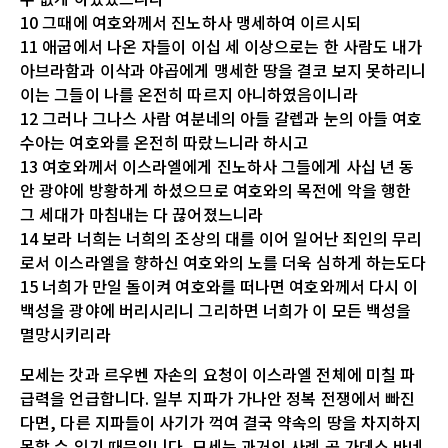
10 그때에 여호와께서 진노하사 맹세하여 이르시되
11 애굽에서 나온 자들이 이십 세 이상으로는 한 사람도 내가
아브라함과 이삭과 야곱에게 맹세한 땅을 결코 보지 못하리니
이는 그들이 나를 온전히 따르지 아니하였음이니라
12 그러나 그나스 사람 여분네의 아들 갈렙과 눈의 아들 여호
수아는 여호와를 온전히 따랐느니라 하시고
13 여호와께서 이스라엘에게 진노하사 그들에게 사십 년 동
안 광야에 방황하게 하셨으므로 여호와의 목전에 악을 행한
그 세대가 마침내는 다 끊어졌느니라
14 보라 너희는 너희의 조상의 대를 이어 일어난 죄인의 무리
로서 이스라엘을 향하신 여호와의 노를 더욱 심하게 하는도다
15 너희가 만일 돌이켜 여호와를 떠나면 여호와께서 다시 이
백성을 광야에 버리시리니 그리하면 너희가 이 모든 백성을
멸망시키리라
모세는 갓과 르우벤 자손의 요청이 이스라엘 전체에 미칠 파
급력을 언급합니다. 일부 지파가 가나안 정복 전쟁에서 빠진
다면, 다른 지파들이 사기가 꺽여 결국 약속의 땅을 차지하지
못할 수 있기 때문입니다. 모세는 과거의 사례 곧 가데스 바네