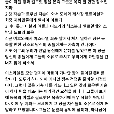
들이 야셀 땅과 길르앗 땅을 본즉 그곳은 목축 할 만한 장소인
지라
2 갓 자손과 르우벤 자손이 와서 모세와 제사장 엘르아살과
회중 지휘관들에게 말하여 이르되
3 아다롯과 디본과 야셀과 니므라와 헤스본과 엘르알레와 스
밤과 느보와 브온
4 곧 여호와께서 이스라엘 회중 앞에서 쳐서 멸하신 땅은 목
축할 만한 장소요 당신의 종들에게는 가축이 있나이다
5 또 이르되 우리가 만일 당신에게 은혜를 입었으면 이 땅을
당신의 종들에게 그들의 소유로 주시고 우리에게 요단강을 건
너지 않게 하소서
이스라엘은 모압 평지에 머물며 가나안 땅에 들어갈 준비를
합니다. 모두가 하나 되어 가나안 정복 전쟁을 준비할 시점입
니다. 그런데 많은 가축 떼를 거느리고 있던 갓과 르우벤 자손
이 하나 됨을 깨뜨리는 이기적인 요청을 합니다. 그들이 보기
에 동쪽의 야셀과 길르앗은 목축하기에 매우 적합한 땅입니
다. 이에 두 지파는 모세에게 그 땅을 자신들의 소유로 삼게 해
달라고 요청합니다. 그들은 눈앞의 유익에 집착해, 하나님이