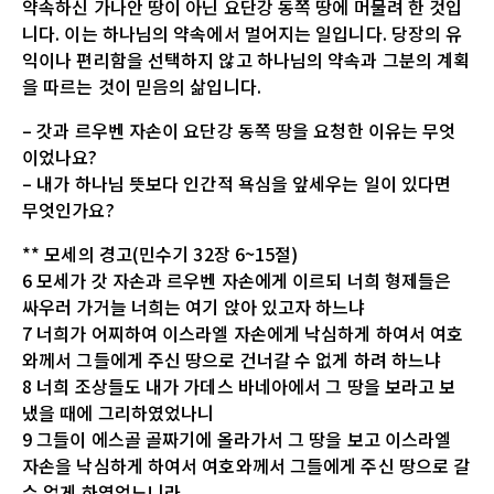
약속하신 가나안 땅이 아닌 요단강 동쪽 땅에 머물려 한 것입
니다. 이는 하나님의 약속에서 멀어지는 일입니다. 당장의 유
익이나 편리함을 선택하지 않고 하나님의 약속과 그분의 계획
을 따르는 것이 믿음의 삶입니다.
– 갓과 르우벤 자손이 요단강 동쪽 땅을 요청한 이유는 무엇
이었나요?
– 내가 하나님 뜻보다 인간적 욕심을 앞세우는 일이 있다면
무엇인가요?
** 모세의 경고(민수기 32장 6~15절)
6 모세가 갓 자손과 르우벤 자손에게 이르되 너희 형제들은
싸우러 가거늘 너희는 여기 앉아 있고자 하느냐
7 너희가 어찌하여 이스라엘 자손에게 낙심하게 하여서 여호
와께서 그들에게 주신 땅으로 건너갈 수 없게 하려 하느냐
8 너희 조상들도 내가 가데스 바네아에서 그 땅을 보라고 보
냈을 때에 그리하였었나니
9 그들이 에스골 골짜기에 올라가서 그 땅을 보고 이스라엘
자손을 낙심하게 하여서 여호와께서 그들에게 주신 땅으로 갈
수 없게 하였었느니라