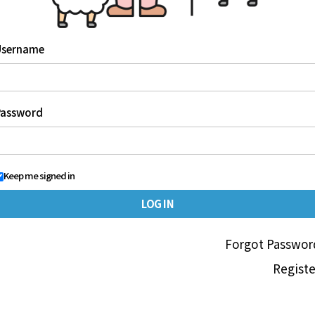
Username
Password
Keep me signed in
Forgot Passwor
Registe