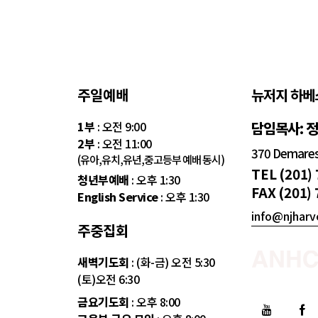
주일예배
뉴저지 하베
1부
: 오전 9:00
담임목사: 
2부
: 오전 11:00
370 Demarest
(유아,유치,유년,중고등부 예배 동시)
TEL (201)
청년부예배
: 오후 1:30
FAX (201)
English Service
: 오후 1:30
info@njharv
주중집회
새벽기도회
: (화-금) 오전 5:30
(토)오전 6:30
금요기도회
: 오후 8:00