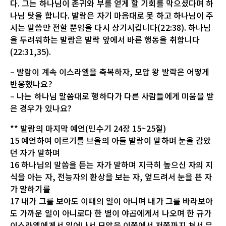
다. 그는 하나님이 존귀와 부를 얻게 할 기회를 막으셨다며 하
나님 탓을 합니다. 발람은 자기 마음대로 못 하고 하나님이 주
시는 말씀만 전할 뿐임을 다시 상기시킵니다(22:38). 하나님
을 두려워하는 발람은 발락 앞에서 바른 행동을 취합니다
(22:31,35).
– 발람이 계속 이스라엘을 축복하자, 모압 왕 발락은 어떻게
반응했나요?
– 나는 하나님 말씀대로 행하다가 다른 사람들에게 미움을 받
은 경우가 있나요?
** 발람의 마지막 예언(민수기 24장 15~25절)
15 예언하여 이르기를 브올의 아들 발람이 말하며 눈을 감았
던 자가 말하며
16 하나님의 말씀을 듣는 자가 말하며 지극히 높으신 자의 지
식을 아는 자, 전능자의 환상을 보는 자, 엎드려서 눈을 뜬 자
가 말하기를
17 내가 그를 보아도 이때의 일이 아니며 내가 그를 바라보아
도 가까운 일이 아니로다 한 별이 야곱에게서 나오며 한 규가
이스라엘에게서 일어나서 모압을 이쪽에서 저쪽까지 쳐서 무