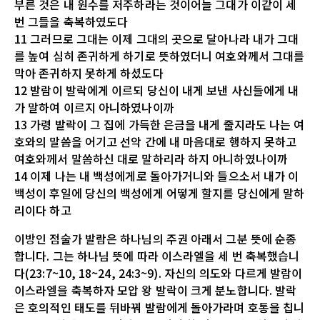
부른 것은 내 원수를 저주하라는 것이어늘 그대가 이같이 세
번 그들을 축복하였도다
11 그러므로 그대는 이제 그대의 곳으로 달아나라 내가 그대
를 높여 심히 존귀하게 하기로 뜻하였더니 여호와께서 그대를
막아 존귀하지 못하게 하셨도다
12 발람이 발락에게 이르되 당신이 내게 보낸 사신들에게 내
가 말하여 이르지 아니하였나이까
13 가령 발락이 그 집에 가득한 은금을 내게 줄지라도 나는 여
호와의 말씀을 어기고 선악 간에 내 마음대로 행하지 못하고
여호와께서 말씀하신 대로 말하리라 하지 아니하였나이까
14 이제 나는 내 백성에게로 돌아가거니와 들으소서 내가 이
백성이 후일에 당신의 백성에게 어떻게 할지를 당신에게 말하
리이다 하고
이방인 점술가 발람은 하나님의 주권 아래서 그분 뜻에 순종
합니다. 그는 하나님 뜻에 따라 이스라엘을 세 번 축복했습니
다(23:7~10, 18~24, 24:3~9). 자신의 의도와 다르게 발람이
이스라엘을 축복하자 모압 왕 발락이 크게 분노합니다. 발락
은 호의적인 태도를 뒤바꿔 발람에게 돌아가라며 호통을 칩니