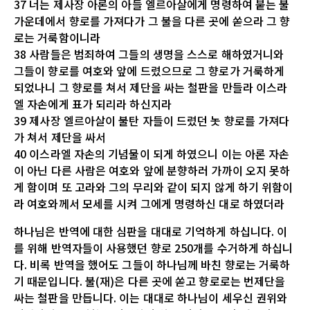
37 너는 제사장 아론의 아들 엘르아살에게 명령하여 붙는 불
가운데에서 향로를 가져다가 그 불을 다른 곳에 쏟으라 그 향
로는 거룩함이니라
38 사람들은 범죄하여 그들의 생명을 스스로 해하였거니와
그들이 향로를 여호와 앞에 드렸으므로 그 향로가 거룩하게
되었나니 그 향로를 쳐서 제단을 싸는 철판을 만들라 이스라
엘 자손에게 표가 되리라 하신지라
39 제사장 엘르아살이 불탄 자들이 드렸던 놋 향로를 가져다
가 쳐서 제단을 싸서
40 이스라엘 자손의 기념물이 되게 하였으니 이는 아론 자손
이 아닌 다른 사람은 여호와 앞에 분향하러 가까이 오지 못하
게 함이며 또 고라와 그의 무리와 같이 되지 않게 하기 위함이
라 여호와께서 모세를 시켜 그에게 명령하신 대로 하였더라
하나님은 반역에 대한 심판을 대대로 기억하게 하십니다. 이
를 위해 반역자들이 사용했던 향로 250개를 수거하게 하십니
다. 비록 반역을 했어도 그들이 하나님께 바친 향로는 거룩하
기 때문입니다. 불(재)은 다른 곳에 쏟고 향로로는 번제단을
싸는 철판을 만듭니다. 이는 대대로 하나님이 세우신 권위와