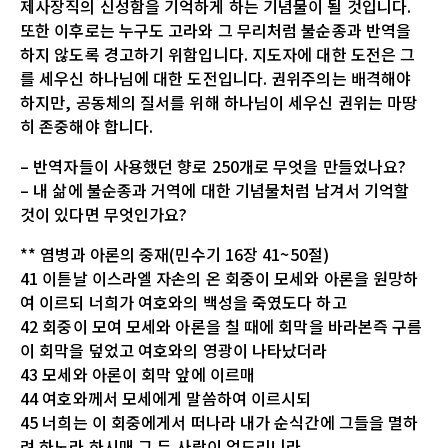
제사장직의 신성함을 기억하게 하는 기념물이 될 것입니다.
또한 이후로는 누구도 고라와 그 무리처럼 불순종과 반역을
하지 않도록 경고하기 위함입니다. 지도자에 대한 도전은 그
를 세우신 하나님에 대한 도전입니다. 권위주의는 배격해야
하지만, 공동체의 질서를 위해 하나님이 세우신 권위는 마땅
히 존중해야 합니다.
– 반역자들이 사용했던 향로 250개로 무엇을 만들었나요?
– 내 삶에 불순종과 거역에 대한 기념물처럼 남겨서 기억할
것이 있다면 무엇인가요?
** 염병과 아론의 중재(민수기 16장 41~50절)
41 이튿날 이스라엘 자손의 온 회중이 모세와 아론을 원망하
여 이르되 너희가 여호와의 백성을 죽였도다 하고
42 회중이 모여 모세와 아론을 칠 때에 회막을 바라본즉 구름
이 회막을 덮었고 여호와의 영광이 나타났더라
43 모세와 아론이 회막 앞에 이르매
44 여호와께서 모세에게 말씀하여 이르시되
45 너희는 이 회중에게서 떠나라 내가 순식간에 그들을 멸하
려 하노라 하시매 그 두 사람이 엎드리니라