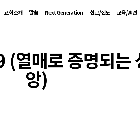
교회소개
말씀
Next Generation
선교/전도
교육/훈련
29 (열매로 증명되는
앙)