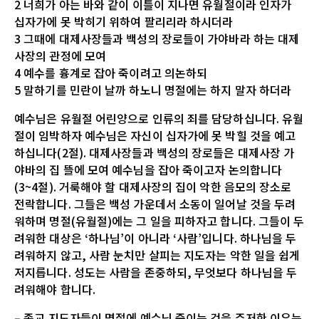
2 너희가 아는 바와 같이 이틀이 지나면 유월절이라 인자가
십자가에 못 박히기 위하여 팔리리라 하시더라
3 그때에 대제사장들과 백성의 장로들이 가야바라 하는 대제
사장의 관정에 모여
4 예수를 흉계로 잡아 죽이려고 의논하되
5 말하기를 민란이 날까 하노니 명절에는 하지 말자 하더라
예수님은 유월절 어린양으로 인류의 죄를 담당하십니다. 유월
절이 임박하자 예수님은 자신이 십자가에 못 박힐 것을 예고
하십니다(2절). 대제사장들과 백성의 장로들은 대제사장 가
야바의 집 뜰에 모여 예수님을 잡아 죽이고자 논의합니다
(3~4절). 거룩해야 할 대제사장의 집이 악한 음모의 장소로
전락합니다. 그들은 백성 가운데서 소동이 일어날 것을 두려
워하며 명절(유월절)에는 그 일을 피하자고 합니다. 그들이 두
려워한 대상은 ‘하나님’이 아니라 ‘사람’입니다. 하나님을 두
려워하지 않고, 사람 눈치만 살피는 지도자는 악한 일을 쉽게
저지릅니다. 성도는 사람을 존중하되, 무엇보다 하나님을 두
려워해야 합니다.
– 종교 지도자들이 명절에 예수님 죽이는 것을 주저한 이유는