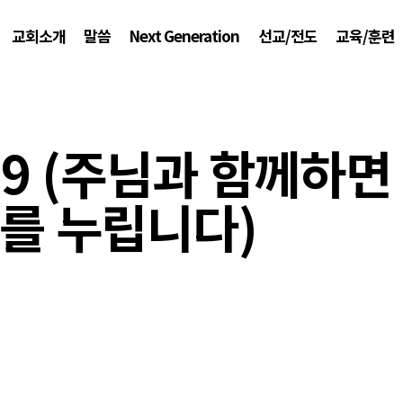
교회소개
말씀
Next Generation
선교/전도
교육/훈련
39 (주님과 함께하면
를 누립니다)