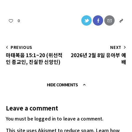
0
PREVIOUS
NEXT
마태복음 15:1~20 (위선적
2026년 2월 8일 유아부 예
인 종교인, 진실한 신앙인)
배
HIDE COMMENTS
Leave a comment
You must be logged in
to leave a comment.
This site uses Akismet to reduce spam.
Learn how