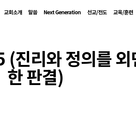
교회소개
말씀
Next Generation
선교/전도
교육/훈련
15 (진리와 정의를 
한 판결)