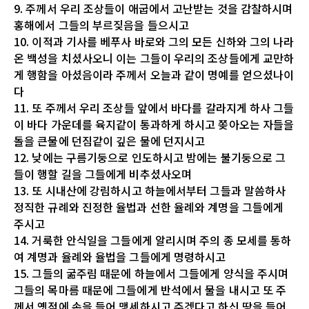
9. 주께서 우리 조상들이 애굽에서 고난받는 것을 감찰하시며
홍해에서 그들의 부르짖음을 들으시고
10. 이적과 기사를 베푸사 바로와 그의 모든 신하와 그의 나라
온 백성을 치셨사오니 이는 그들이 우리의 조상들에게 교만하
게 행함을 아셨음이라 주께서 오늘과 같이 명예를 얻으셨나이
다
11. 또 주께서 우리 조상들 앞에서 바다를 갈라지게 하사 그들
이 바다 가운데를 육지같이 통과하게 하시고 쫒아오는 자들을
돌을 큰물에 던짐같이 깊은 물에 던지시고
12. 낮에는 구름기둥으로 인도하시고 밤에는 불기둥으로 그
들이 행할 길을 그들에게 비추셨사오며
13. 또 시내산에 강림하시고 하늘에서부터 그들과 말씀하사
정직한 규례와 진정한 율법과 선한 율례와 계명을 그들에게
주시고
14. 거룩한 안식일을 그들에게 알리시며 주의 종 모세를 통하
여 계명과 율례와 율법을 그들에게 명령하시고
15. 그들의 굶주림 때문에 하늘에서 그들에게 양식을 주시며
그들의 목마름 때문에 그들에게 반석에서 물을 내시고 또 주
께서 옛적에 손을 들어 맹세하시고 주겠다고 하신 땅을 들어