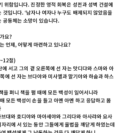
기 위함입니다. 진정한 영적 회복은 성전과 성벽 건설에
는 것입니다. ‘남자나 여자나 누구도 배제되지 않았음을
는 공동체는 소망이 있습니다.
인가요?
는 언제, 어떻게 마련하고 있나요?
~12절)
단에 서고 그의 곁 오른쪽에 선 자는 맛디댜와 스마와 아
쪽에 선 자는 브다야와 미사엘과 말기야와 하숨과 하스
 책을 펴니 책을 펼 때에 모든 백성이 일어서니라
매 모든 백성이 손을 들고 아멘 아멘 하고 응답하고 몸
라
 사브대와 호디야와 마아세야와 그리다와 아사랴와 요사
제자리에 서 있는 동안 그들에게 율법을 깨닫게 하였는데
하여 백성에게 그 낭독하는 것을 다 깨닫게 하니