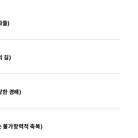
자들)
 길)
당한 경배)
하는 불가항력적 축복)