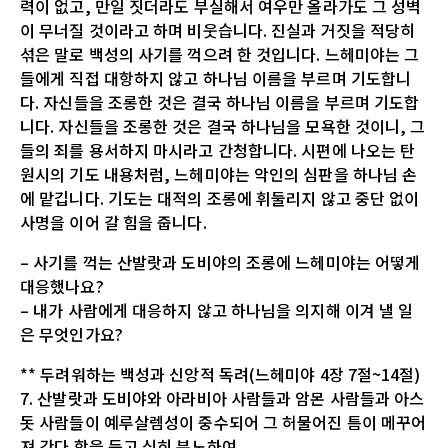
력이 없고, 만일 짓더라도 부실해서 여우만 올라가도 그 성벽
이 무너질 것이라고 하며 비웃습니다. 진실과 거짓을 적당히
섞은 말로 백성의 사기를 꺽으려 한 것입니다. 느헤미야는 그
들에게 직접 대항하지 않고 하나님 이름을 부르며 기도합니
다. 자신들을 조롱한 것은 결국 하나님 이름을 부르며 기도합
니다. 자신들을 조롱한 것은 결국 하나님을 모욕한 것이니, 그
들의 죄를 용서하지 마시라고 간청합니다. 시편에 나오는 탄
원시의 기도 내용처럼, 느헤미야는 악인의 심판을 하나님 손
에 맡깁니다. 기도는 대적의 조롱에 휘둘리지 않고 중단 없이
사명을 이어 갈 힘을 줍니다.
– 사기를 꺽는 산발랏과 도비야의 조롱에 느헤미야는 어떻게
대응했나요?
– 내가 사람에게 대응하지 않고 하나님을 의지해 이겨 낼 일
은 무엇인가요?
** 두려워하는 백성과 신앙적 독려(느헤미야 4장 7절~14절)
7. 산발랏과 도비야와 아라비아 사람들과 암몬 사람들과 아스
돗 사람들이 예루살렘성이 중수되어 그 허물어진 틈이 메꾸어
져 간다 함을 듣고 심히 분노하여