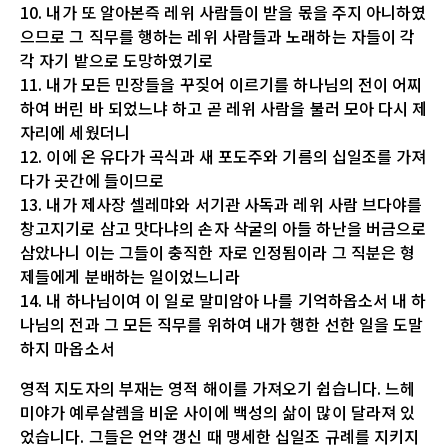
10. 내가 또 알아본즉 레위 사람들이 받을 몫을 주지 아니하였
으므로 그 직무를 행하는 레위 사람들과 노래하는 자들이 각
각 자기 밭으로 도망하였기로
11. 내가 모든 민장들을 꾸짖어 이르기를 하나님의 전이 어찌
하여 버린 바 되었느냐 하고 곧 레위 사람을 불러 모아 다시 제
자리에 세웠더니
12. 이에 온 유다가 곡식과 새 포도주와 기름의 십일조를 가져
다가 곳간에 들이므로
13. 내가 제사장 셀레먀와 서기관 사독과 레위 사람 브다야를
창고지기로 삼고 맛다냐의 손자 삭굴의 아들 하난을 버금으로
삼았나니 이는 그들이 충직한 자로 인정됨이라 그 직분은 형
제들에게 분배하는 일이었느니라
14. 내 하나님이여 이 일로 말미암아 나를 기억하옵소서 내 하
나님의 전과 그 모든 직무를 위하여 내가 행한 선한 일을 도말
하지 마옵소서
영적 지도자의 부재는 영적 해이를 가져오기 쉽습니다. 느헤
미야가 예루살렘을 비운 사이에 백성의 삶이 많이 달라져 있
었습니다. 그들은 언약 갱신 때 맹세한 십일조 규례를 지키지