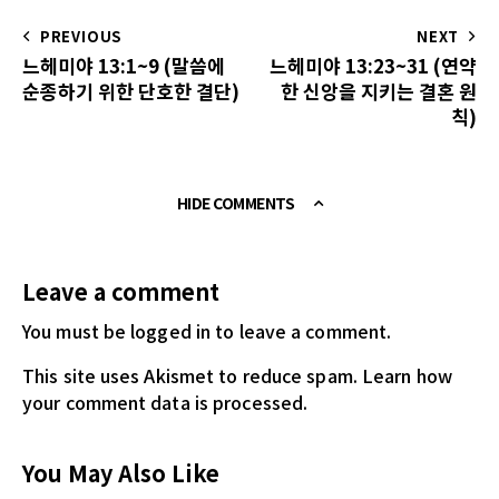
PREVIOUS
NEXT
느헤미야 13:1~9 (말씀에
느헤미야 13:23~31 (연약
순종하기 위한 단호한 결단)
한 신앙을 지키는 결혼 원
칙)
HIDE COMMENTS
Leave a comment
You must be logged in
to leave a comment.
This site uses Akismet to reduce spam.
Learn how
your comment data is processed.
You May Also Like