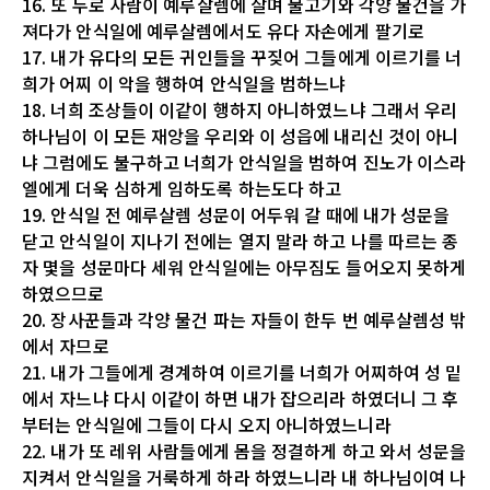
16. 또 두로 사람이 예루살렘에 살며 물고기와 각양 물건을 가
져다가 안식일에 예루살렘에서도 유다 자손에게 팔기로
17. 내가 유다의 모든 귀인들을 꾸짖어 그들에게 이르기를 너
희가 어찌 이 악을 행하여 안식일을 범하느냐
18. 너희 조상들이 이같이 행하지 아니하였느냐 그래서 우리
하나님이 이 모든 재앙을 우리와 이 성읍에 내리신 것이 아니
냐 그럼에도 불구하고 너희가 안식일을 범하여 진노가 이스라
엘에게 더욱 심하게 임하도록 하는도다 하고
19. 안식일 전 예루살렘 성문이 어두워 갈 때에 내가 성문을
닫고 안식일이 지나기 전에는 열지 말라 하고 나를 따르는 종
자 몇을 성문마다 세워 안식일에는 아무짐도 들어오지 못하게
하였으므로
20. 장사꾼들과 각양 물건 파는 자들이 한두 번 예루살렘성 밖
에서 자므로
21. 내가 그들에게 경계하여 이르기를 너희가 어찌하여 성 밑
에서 자느냐 다시 이같이 하면 내가 잡으리라 하였더니 그 후
부터는 안식일에 그들이 다시 오지 아니하였느니라
22. 내가 또 레위 사람들에게 몸을 정결하게 하고 와서 성문을
지켜서 안식일을 거룩하게 하라 하였느니라 내 하나님이여 나