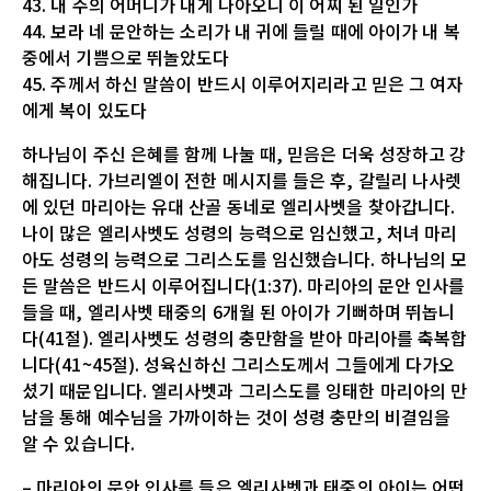
43. 내 주의 어머니가 내게 나아오니 이 어찌 된 일인가
44. 보라 네 문안하는 소리가 내 귀에 들릴 때에 아이가 내 복
중에서 기쁨으로 뛰놀았도다
45. 주께서 하신 말씀이 반드시 이루어지리라고 믿은 그 여자
에게 복이 있도다
하나님이 주신 은혜를 함께 나눌 때, 믿음은 더욱 성장하고 강
해집니다. 가브리엘이 전한 메시지를 들은 후, 갈릴리 나사렛
에 있던 마리아는 유대 산골 동네로 엘리사벳을 찾아갑니다.
나이 많은 엘리사벳도 성령의 능력으로 임신했고, 처녀 마리
아도 성령의 능력으로 그리스도를 임신했습니다. 하나님의 모
든 말씀은 반드시 이루어집니다(1:37). 마리아의 문안 인사를
들을 때, 엘리사벳 태중의 6개월 된 아이가 기뻐하며 뛰놉니
다(41절). 엘리사벳도 성령의 충만함을 받아 마리아를 축복합
니다(41~45절). 성육신하신 그리스도께서 그들에게 다가오
셨기 때문입니다. 엘리사벳과 그리스도를 잉태한 마리아의 만
남을 통해 예수님을 가까이하는 것이 성령 충만의 비결임을
알 수 있습니다.
– 마리아의 문안 인사를 들은 엘리사벳과 태중의 아이는 어떤