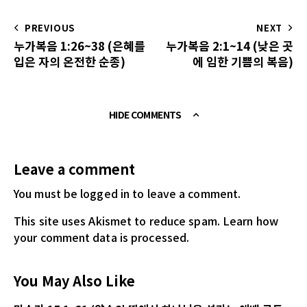
PREVIOUS
NEXT
누가복음 1:26~38 (은혜를
누가복음 2:1~14 (낮은 곳
입은 자의 온전한 순종)
에 임한 기쁨의 복음)
HIDE COMMENTS
Leave a comment
You must be logged in
to leave a comment.
This site uses Akismet to reduce spam.
Learn how
your comment data is processed.
You May Also Like