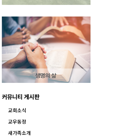
커뮤니티 게시판
교회소식
교우동정
새가족소개