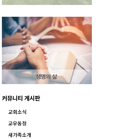
커뮤니티 게시판
교회소식
교우동정
새가족소개