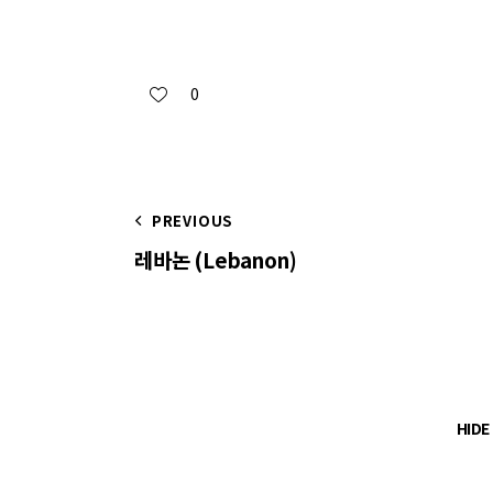
0
PREVIOUS
레바논 (Lebanon)
HID