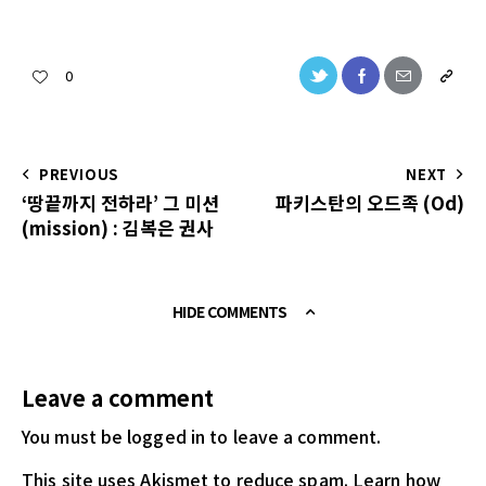
0
PREVIOUS
NEXT
‘땅끝까지 전하라’ 그 미션
파키스탄의 오드족 (Od)
(mission) : 김복은 권사
HIDE COMMENTS
Leave a comment
You must be logged in
to leave a comment.
This site uses Akismet to reduce spam.
Learn how