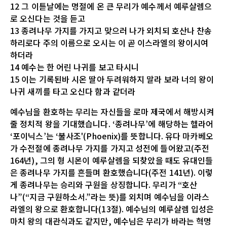
12 그 이튿날에는 명절에 온 큰 무리가 예수께서 예루살렘으
로 오신다는 것을 듣고
13 종려나무 가지를 가지고 맞으러 나가 외치되 호산나 찬송
하리로다 주의 이름으로 오시는 이 곧 이스라엘의 왕이시여
하더라
14 예수는 한 어린 나귀를 보고 타시니
15 이는 기록된바 시온 딸아 두려워하지 말라 보라 너의 왕이
나귀 새끼를 타고 오신다 함과 같더라
예수님을 환호하는 무리는 자신들을 로마 제국에서 해방시켜
줄 정치적 왕을 기대했습니다. ‘종려나무’에 해당하는 헬라어
‘포이닉스’는 ‘불사조'(Phoenix)를 뜻합니다. 유다 마카베오
가 수전절에 종려나무 가지를 가지고 성전에 들어왔고(주전
164년), 그의 형 시몬이 예루살렘을 되찾았을 때도 유대인들
은 종려나무 가지를 흔들며 환호했습니다(주전 141년). 이렇
게 종려나무는 승리와 구원을 상징합니다. 무리가 “호산
나”(“지금 구원하소서.”라는 뜻)를 외치며 예수님을 이라스
라엘의 왕으로 환호합니다(13절). 예수님의 예루살렘 입성은
마치 왕의 대관식과도 같지만, 예수님은 무리가 바라는 혁명