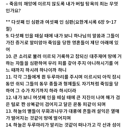
– 죽음의 재앙에 이르지 않도록 내가 버릴 탐욕의 죄는 무엇
인가요?
** 다섯째 인 심판과 여섯째 인 심판(요한계시록 6장 9~17
절)
9. 다섯째 인을 때실 때에 내가 보니 하나님의 말씀과 그들이
가진 증거로 말미암아 죽임을 당한 영혼들이 제단 아래에 있
어
10. 큰 소리로 불러 이르되 거룩하고 참되신 대주재여 땅에 거
하는 자들을 심판하여 우리 피를 갚아 주지 아니하시기를 어
느 때까지 하시려 하나이까 하니
11. 각각 그들에게 흰 두루마리를 주시며 이르시되 아직 잠시
동안 쉬되 그들의 동무 종들과 형제들도 자기처럼 죽임을 당
하여 그 수가 차기까지 하라 하시더라
12. 내가 보니 여섯째 인을 떼실 때에 큰 지진이 나며 해가 검
은 털로 짠 상복같이 검어지고 달은 온통 피같이 되며
13. 하늘의 별들이 무화과나무가 대풍에 흔들려 설익은 열매
가 떨어지는 것같이 땅에 떨어지며
14. 하늘은 두루마리가 말리는 것같이 떠나가고 각 산과 섬이