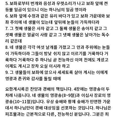
5. 보좌로부터 번개와 음성과 우렛소리가 나고 보좌 앞에 켠
등불 일곱이 있으니 이는 하나님의 일곱 영이라
6. 보좌 앞에 수정과 같은 유리 바다가 있고 보좌 가운데와 보
좌 주의에 네 생물이 있는데 앞뒤에 눈들이 가득하더라
7. 그 첫째 생물은 사자 같고 그 둘째 생물은 송아지 같고 그
셋째 생물은 얼굴이 사람 같고 그 넷째 생물은 날아가는 독수
리 같은데
8. 네 생물은 각각 여섯 날개를 가졌고 그 안과 주위에는 눈들
이 가득하더라 그들이 밤낮 쉬지 않고 이르기를 거룩하다 거
룩하다 거룩하다 주 하나님 곧 전능하신 이여 전에도 계셨고
이제도 계시고 장차 오실 이시라 하고
9. 그 생물들이 보좌에 앉으사 세세토록 살아 계시는 이에게
영광과 존귀와 감사를 돌릴 때에
요한계시록은 찬양과 경배의 책입니다. 4장에는 영광송이 두
차례 나옵니다. 네 생물의 영광송(8~9절)과 이십사 장로의 영
광송(10~11절)입니다. 우상 숭배와 황제 숭배가 만연한 가운
데서 하나님만이 경배 대상임을 선포하는 것입니다. 하나님은
피조물과는 근본적으로 다른, 전능하신 분입니다. 그분은 죄