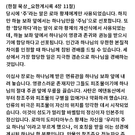
(한절 묵상_요한계시록 4장 11절)
당시에 ‘주’라는 말은 로마 황제에게만 사용되었습니다. 하지
만 하늘 보좌 앞에서는 하나님만을 ‘주님’으로 선포합니다. 또
한 ‘합당하다’라는 말이 로마 황제의 개선식에서 사용되었는
데, 하늘 보좌 앞에서 하나님이 영광과 존귀와 권능을 받으시
기에 합당하다고 선포됩니다. 인간과 하나님의 무한한 본질적
차이를 인정할 때 하나님께 참된 경배를 드릴 수 있습니다. 세
상에서 가장 합당한 일은 지극한 겸손으로 하나님을 경배하는
것입니다.
이십사 장로는 하나님께 받은 면류관을 하나님 보좌 앞에 내
려 놓습니다. 영광스러운 존재지만 그들도 피조물이기에 하나
님의 절대 주권 앞에 무릎을 끓습니다. 사탄은 에덴동산에서
부터 창조주와 피조물의 구별을 없애거나 약화하려 했습니다.
인류의 비극은 피조물이 자신의 위치를 망각한 데서 시작되었
습니다. 이것이 성도가 멀리할 바벨탑의 정신이자 인본주의
정신입니다. 로마의 도미티아누스 황제는 자신을 ‘우리의 주
요 하나님’이라고 부르게 했으나, 이 호칭을 받을 이는 성경에
계시된 하나님 한 분뿐입니다. 만물의 창조주요 전능자요 주