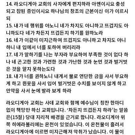
14. 라오디게아 교회의 사자에게 편지하라 아멘이시요 충성
되고 참된 증인이시요 하나님의 창조의 근본이신 이가 이르시
되
15. 내가 네 행위를 아노니 네가 차지도 아니하고 뜨겁지도 아
니하도다 네가 차든지 뜨겁든지 하기를 원하노라
16. 네가 이같이 미지근하여 뜨겁지도 아니하고 차지도 아니
하니 내 입에서 너를 토하여 버리리라
17. 네가 말하기를 나는 부자라 부요하여 부족한 것이 없다 하
나 네 곤고한 것과 가련한 것과 가난한 것과 눈먼 것과 벌거벗
은 것을 알지 못하는도다
18. 내가 너를 권하노니 내게서 불로 연단한 금을 사서 부요하
게 하고 흰옷을 사서 입어 벌거벗은 수치를 보이지 않게 하고
안약을 사서 눈에 발라 보게 하라
라오디게아 교회는 사데 교회와 함께 예수님이 칭찬 한마디
없이 책망만 하신 교회입니다. ‘차든지 뜨겁든지 하라’는 말씀
은(15절) 당대 지리적 배경을 근거로 합니다. 라오디게아 위
쪽 히에라볼리에는 온천이 있었습니다. 이 온천물이 흘러서
라오디게아에 이르면 미지근해져 악취가 났습니다. 이 물이