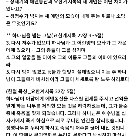
– 창세기의 에덴동산과 요한계시록의 새 에덴은 어떤 차이가
있나요?
– 생명수가 넘치는 새 에덴의 모습이 내게 주는 위로나 소망
은 무엇인가요?
** 하나님을 뵙는 그날(요한계시록 22장 3~5절)
3. 다시 저주가 없으며 하나님과 그 어린양의 보좌가 그 가운
데에 있으리니 그의 종들이 그를 섬기며
4. 그의 얼굴을 볼 터이요 그의 이름도 그들의 이마에 있으리
라
5. 다시 밤이 없겠고 등불과 햇빛이 쓸데없으니 이는 주 하나
님이 그들에게 비치심이라 그들이 세세토록 왕 노릇 하리로다
(한절 묵상_요한계시록 22장 5절)
하나님이 아담에게 에덴동산을 다스릴 권세를 주시고 선악을
알게 하는 나무를 제외한 모든 것을 허락하셨는데, 그가 불순
종해 죽음을 맞게 되었습니다. 그러나 하나님은 예수님을 십
자가에서 죽게 하심으로 죄로 무너진 인간을 살리셨습니다.
생명나무를 누리게 하시고 죽음의 저주를 끊어 내신 것입니
다. 이 땅에서 부귀영화를 누리지 못한다고 낙심하지 마십시