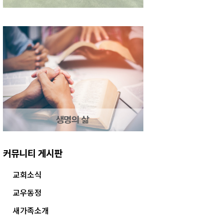
커뮤니티 게시판
교회소식
교우동정
새가족소개