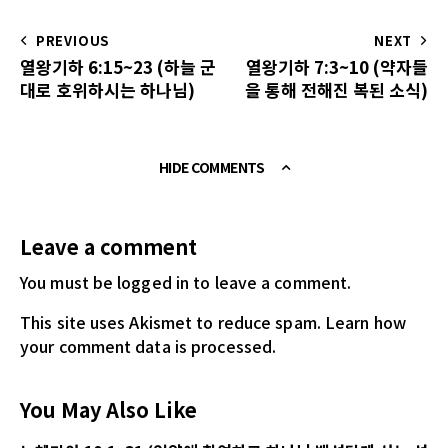
PREVIOUS
NEXT
열왕기하 6:15~23 (하늘 군
열왕기하 7:3~10 (약자들
대로 호위하시는 하나님)
을 통해 전해진 복된 소식)
HIDE COMMENTS
Leave a comment
You must be logged in
to leave a comment.
This site uses Akismet to reduce spam.
Learn how
your comment data is processed.
You May Also Like