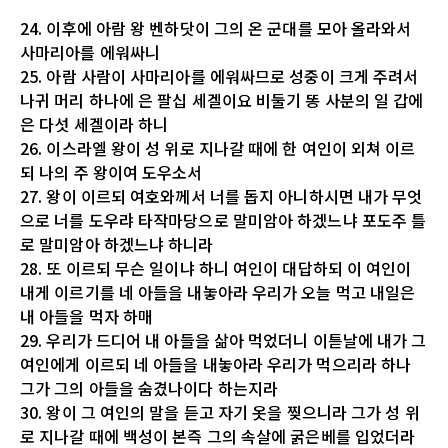
24. 이후에 아람 왕 벤하닷이 그의 온 군대를 모아 올라와서
사마리아를 에워싸니
25. 아람 사람이 사마리아를 에워싸므로 성중이 크게 주려서
나귀 머리 하나에 은 팔십 세겔이요 비둘기 똥 사분의 일 갑에
은 다섯 세겔이라 하니
26. 이스라엘 왕이 성 위로 지나갈 때에 한 여인이 외쳐 이르
되 나의 주 왕이여 도우소서
27. 왕이 이르되 여호와께서 너를 돕지 아니하시면 내가 무엇
으로 너를 도우랴 타작마당으로 말미암아 하겠느냐 포도주 틀
로 말미암아 하겠느냐 하니라
28. 또 이르되 무슨 일이냐 하니 여인이 대답하되 이 여인이
내게 이르기를 네 아들을 내놓아라 우리가 오늘 먹고 내일은
내 아들을 먹자 하매
29. 우리가 드디어 내 아들을 삶아 먹었더니 이튿날에 내가 그
여인에게 이르되 네 아들을 내놓아라 우리가 먹으리라 하나
그가 그의 아들을 숨겼나이다 하는지라
30. 왕이 그 여인의 말을 듣고 자기 옷을 찢으니라 그가 성 위
로 지나갈 때에 백성이 본즉 그의 속살에 굵은베를 입었더라