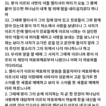
31. 왕이 이르되 사밧의 아들 엘리사의 머리가 오늘 그 몸에
붙어 있으면 하나님이 내게 벌 위에 벌을 내리실지로다 하니
라
32. 그때에 엘리사가 그의 집에 앉아 있고 장로들이 그와 함께
앉아 있는데 왕이 자기 처소에서 사람을 보냈더니 그 사자가
이르기 전에 엘리사가 장로들에게 이르되 너희는 이 살인한
자의 아들이 내 머리를 베려고 사람을 보내는 것을 보느냐 너
희는 보다가 사자가 오거든 문을 닫고 문안에 들이지 말라 그
의 주인의 발소리가 그의 뒤에서 나지 아니하느냐 하고
33. 무리와 말을 할 때에 그 사자가 그에게 이르니라 왕이 이
르되 이 재앙이 여호와께로부터 나왔으니 어찌 더 여호와를
기다리리요
1. 엘리사가 이르되 여호와의 말씀을 들을지어다 여호와께서
이르시되 내일 이맘때에 사마리아 성문에서 고운 밀가루 한
스아를 한 세겔로 매매하고 보리 두 스아를 한 세겔로 매매하
리라 하셨느니라
2. 그때에 왕이 그의 손에 의지하는 자 곧 한 장관이 하나님의
사람에게 대답하여 이르되 여호와께서 하늘에 창을 내신들 어
찌 이런 일이 있으리요 하더라 엘리사가 이르되 네가 네 눈으