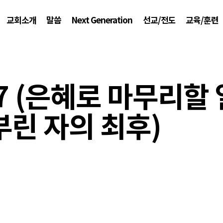
교회소개
말씀
Next Generation
선교/전도
교육/훈련
27 (은혜로 마무리할
부린 자의 최후)