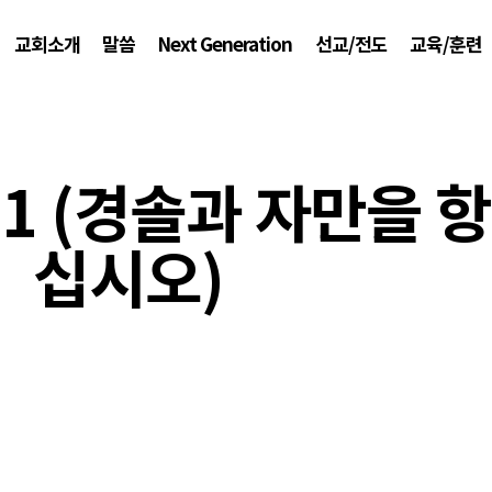
교회소개
말씀
Next Generation
선교/전도
교육/훈련
21 (경솔과 자만을 
십시오)