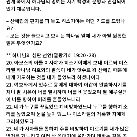
관계 속에서 하나님의 명예는 자기 백성의 운명과 연결되어
있기 때문입니다.
– 산헤립의 편지를 펴 놓고 히스기야는 어떤 기도를 드렸나
요?
– 모든 것을 들으시고 보시는 하나님 앞에 내가 아뢸 원통한
일은 무엇인가요?
** 하나님의 심판 선언(열왕기하 19:20~28)
20. 아모스의 아들 이사야가 히스기야에게 보내 이르되 이스
라엘 하나님 여호와의 말씀이 네가 앗수르 왕 산헤립 때문에
내게 기도하는 것을 내가 들었노라 하셨나이다
21. 여호와께서 앗수르 왕에게 대하여 이같이 말씀하시기를
처녀 딸 시온이 너를 멸시하며 너를 비웃었으며 딸 예루살렘
이 너를 향하여 머리를 흔들었느니라
22. 네가 누구를 꾸짖었으며 비방하였느냐 누구를 향하여 소
리를 높였으며 눈을 높이 떴느냐 이스라엘의 거룩한 자에게
그리하였도다
23. 네가 사자들을 통하여 주를 비방하여 이르기를 내가 많은
병거를 거느리고 여러 산 꼭대기에 올라가며 레바논 깊은 곳