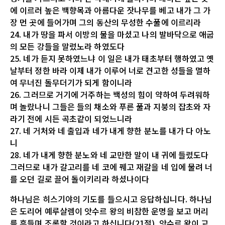
에 이르러 높은 백향목과 아름다운 잣나무를 베고 내가 그 가
장 먼 곳에 들어가며 그의 동산의 무성한 수풀에 이르리라
24. 내가 땅을 파서 이방의 물을 마셨고 나의 발바닥으로 애굽
의 모든 강들을 말렸노라 하였도다
25. 네가 듣지 못하였느냐 이 일은 내가 태초부터 행하였고 옛
날부터 정한 바라 이제 내가 이루어 너로 견고한 성들을 멸하
여 무너진 돌무더기가 되게 함이니라
26. 그러므로 거기에 거주하는 백성의 힘이 약하여 두려워하
며 놀랐나니 그들은 들의 채소와 푸른 풀과 지붕의 잡초와 자
라기 전에 시든 곡초같이 되었느니라
27. 네 거처와 네 출입과 네가 내게 향한 분노를 내가 다 아노
니
28. 네가 내게 향한 분노와 네 교만한 말이 내 귀에 들렸도다
그러므로 내가 갈고리를 네 코에 꿰고 재갈을 네 입에 물려 너
를 오던 길로 끌어 돌이키리라 하셨나이다
하나님은 히스기야의 기도를 들으시고 응답하십니다. 하나님
은 도리어 예루살렘이 앗수르 왕의 비참한 운명을 보고 머리
를 흔들며 조롱할 것이라고 하십니다(21절). 앗수르 왕이 교