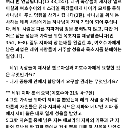
여러 번 언급됩니다(13:33,18:7). 레위 족장들이 제사장 엘르
아살과 여호수아와 이스라엘 족장들에게 나아가 모세를 통해
하나님이 주신 명령을 상기시킵니다(2절). 하나님을 위해 봉
사하는 레위 사람에게는 하나님이 친히 기업이 되어 주십니
다. 레위 사람은 다른 지파처럼 땅을 분배받지 않고, 다만 거
처로 삼을 성읍과 가축을 위한 목초지를 제공받습니다(민
35:2, 6~8). 열두 지파의 땅 분배를 완결한 후, 여호수아에게
남은 과업은 레위 사람들이 거주할 성읍과 목초지를 분배하는
일입니다.
– 레위 족장들이 제사장 엘르아살과 여호수아에게 요청한 것
은 무엇인가요?
– 내가 공동체 안에서 합당하게 요구할 권리는 무엇인가요?
** 레위 지파 분배 요약(여호수아 21장 4~7절)
4 그핫 가족을 위하여 제비를 뽑았는데 레위 사람 중 제사장
아론의 자손들은 유다 지파와 시므온 지파와 베냐민 지파 중
에서 제비 뽑은 대로 열세 성읍을 받았고
5 그핫 자손들 중에 남은 자는 에브라임 지파의 가족과 단 지
파와 므낫세 반 지파 중에서 제비 뽑은 대로 열 성읍을 받았으