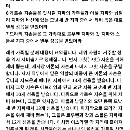
며
6 게르손 자손들은 잇사갈 지파의 가족들과 아셀 지파와 납달
리 지파와 바산에 있는 므낫세 반 지파 중에서 제비 뽑은 대로
열세 성읍을 받았더라
7 므라리 자손들은 그 가족대로 르우벤 지파와 갓 지파와 스
불론 지파 중에서 열두 성읍을 받았더라
레위 가족별 분배 내용이 요약됩니다. 레위 사람이 거주할 성
읍 역시 제비뽑기로 정해집니다. 먼저 그핫(고핫) 자손을 위해
제비 뽑는데, 제사장 아론의 자손과 나머지 그핫 자손을 구별
합니다. 제사 직무에서 맡은 역할의 비중이 큰 아론의 자손은
유다와 시므온과 베냐민 지파에서 13개 성읍을 받습니다. 나
머지 그핫 자손은 에브라임과 단과 요단 서쪽 므낫세 반 지파
에서 10개 성읍을 받습니다. 다음으로 게르손 자손을 위해 제
비 뽑는데, 그들은 잇사갈과 아셀과 납달리와 요단 동쪽 므낫
세 반 지파에서 13개 성읍을 받습니다. 마지막으로 므라리 자
손을 위해 제비 뽑는데, 그들은 르우벤과 갓과 스블론 지파에
서 12개 성읍을 받습니다. 이처럼 이스라엘 각 지역에 흩어져
거주하게 된 레위 사람들에게는 하나님의 율법을 가르칠 사명