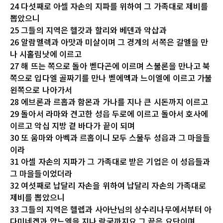
24 다섯째로 아셀 자손의 지파를 위하여 그 가족대로 제비를
뽑았으니
25 그들의 지역은 헬갓과 할리와 베덴과 악삽과
26 알람멜렉과 아맛과 미살이며 그 경계의 서쪽은 갈멜을 만
나 시홀림낫에 이르고
27 해 뜨는 쪽으로 돌아 벧다곤에 이르며 스불론을 만나고 북
쪽으로 입다엘 골짜기를 만나 벧에멕과 느이엘에 이르고 가불
왼쪽으로 나아가서
28 에브론과 르홉과 함몬과 가나를 지나 큰 시돈까지 이르고
29 돌아서 라마와 견고한 성읍 두로에 이르고 돌아서 호사에
이르고 악십 지방 곁 바다가 끝이 되며
30 또 움마와 아벡과 르홉이니 모두 스물두 성읍과 그 마을들
이라
31 아셀 자손의 지파가 그 가족대로 받은 기업은 이 성읍들과
그 마을들이었더라
32 여섯째로 납달리 자손을 위하여 납달리 자손의 가족대로
제비를 뽑았으니
33 그들의 지역은 헬렙과 사아난님의 상수리나무에서부터 아
다미네겝과 얍느엘을 지나 락굼까지요 그 끝은 요단이며