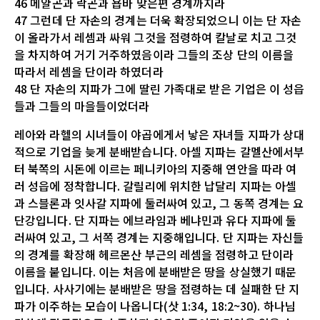
46 메얄곤과 락곤과 욥바 맞은편 경계까지라
47 그런데 단 자손의 경계는 더욱 확장되었으니 이는 단 자손
이 올라가서 레셈과 싸워 그것을 점령하여 칼날로 치고 그것
을 차지하여 거기 거주하였음이라 그들의 조상 단의 이름을
따라서 레셈을 단이라 하였더라
48 단 자손의 지파가 그에 딸린 가족대로 받은 기업은 이 성읍
들과 그들의 마을들이었더라
레아와 라헬의 시녀들이 야곱에게서 낳은 자녀들 지파가 상대
적으로 기업을 늦게 분배받습니다. 아셀 지파는 갈멜산에서부
터 북쪽의 시돈에 이르는 페니키아의 지중해 연안을 따라 여
러 성읍에 정착합니다. 갈릴리에 위치한 납달리 지파는 아셀
과 스블론과 잇사갈 지파에 둘러싸여 있고, 그 동쪽 경계는 요
단강입니다. 단 지파는 에브라임과 베냐민과 유다 지파에 둘
러싸여 있고, 그 서쪽 경계는 지중해입니다. 단 지파는 자신들
의 경계를 확장해 헤르몬산 부근의 레셈을 점령하고 단이라
이름을 붙입니다. 이는 처음에 분배받은 땅을 상실했기 때문
입니다. 사사기에는 분배받은 땅을 점령하는 데 실패한 단 지
파가 이주하는 모습이 나옵니다(삿 1:34, 18:2~30). 하나님