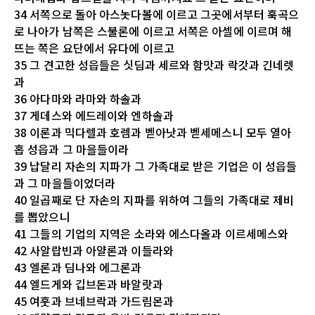
34 서쪽으로 돌아 아스놋다볼에 이르고 그곳에서부터 훅곡으
로 나아가 남쪽은 스불론에 이르고 서쪽은 아셀에 이르며 해
뜨는 쪽은 요단에서 유다에 이르고
35 그 견고한 성읍들은 싯딤과 세르와 함맛과 락갓과 긴네렛
과
36 아다마와 라마와 하솔과
37 게데스와 에드레이와 엔하솔과
38 이론과 믹다렐과 호렘과 벧아낫과 벧세메스니 모두 열아
홉 성읍과 그 마을들이라
39 납달리 자손의 지파가 그 가족대로 받은 기업은 이 성읍들
과 그 마을들이었더라
40 일곱째로 단 자손의 지파를 위하여 그들의 가족대로 제비
를 뽑았으니
41 그들의 기업의 지역은 소라와 에스다올과 이르세메스와
42 사알랍빈과 아얄론과 이들라와
43 엘론과 딤나와 에그론과
44 엘드게와 깁브돈과 바알랏과
45 여훗과 브네브락과 가드림몬과