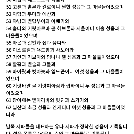
51 고센과 홀론과 길로이니 열한 성읍과 그 마을들이었으며
52 아랍과 두마와 에산과
53 야님과 벧답부아와 아베가와
54 훔다와 기럇아르바 곧 헤브론과 시올이니 아홉 성읍과 그
마을들이었으며
55 마온과 갈멜과 십과 윳다와
56 이스르엘과 욕드암과 사노아와
57 가인과 기브아와 딤나니 열 성읍과 그 마을들이었으며
58 할훌과 벧술과 그돌과
59 마아랏과 벳아놋과 엘드곤이니 여섯 성읍과 그 마을들이
었으며
60 기럇바알 곧 기럇여아림과 랍바이니 두 성읍과 그 마을들
이었으며
61 광야에는 벧아라바와 밋딘과 스가가와
62 닙산과 소금 성읍과 엔게디니 여섯 성읍과 그 마을들이었
더라
남쪽 지파들을 대표하는 유다 지파가 정착한 성읍이 기록됩니
다. 성읍 목록은 ‘성읍의 수와 그 마을들’로 기록됩니