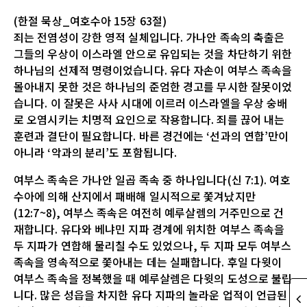
(한절 묵상_여호수아 15장 63절)
죄는 전염성이 강한 영적 실체입니다. 가나안 족속의 축출은
그들의 우상이 이스라엘 안으로 유입되는 것을 차단하기 위한
하나님의 선제적 명령이었습니다. 유다 자손이 여부스 족속을
몰아내지 못한 것은 하나님의 준엄한 경고를 무시한 잘못이었
습니다. 이 잘못은 사사 시대에 이르러 이스라엘을 우상 숭배
로 오염시키는 치명적 요인으로 작용합니다. 죄를 끊어 내는
훈련과 결단이 필요합니다. 바른 경건에는 ‘선과의 연합’만이
아니라 ‘악과의 분리’도 포함됩니다.
여부스 족속은 가나안 일곱 족속 중 하나입니다(신 7:1). 여호
수아에 의해 산지에서 패배해 일시적으로 쫓겨났지만
(12:7~8), 여부스 족속은 여전히 예루살렘의 거주민으로 건
재합니다. 유다와 베냐민 지파 경계에 위치한 여부스 족속을
두 지파가 연합해 물리칠 수도 있었으나, 두 지파 모두 여부스
족속을 영속적으로 쫓아내는 데는 실패합니다. 후일 다윗이
여부스 족속을 정복했을 때 예루살렘은 다윗의 도성으로 불립
니다. 많은 성읍을 차지한 유다 지파의 놀라운 업적이 언급된