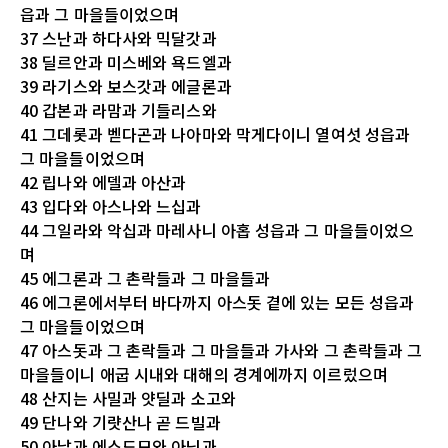
읍과 그 마을들이었으며
37 스난과 하다사와 믹달갓과
38 딜르안과 미스베와 욕드엘과
39 라기스와 보스갓과 에글론과
40 갑본과 라맘과 기들리스와
41 그데롯과 벧다곤과 나아마와 막게다이니 열여섯 성읍과
그 마을들이었으며
42 립나와 에델과 아산과
43 입다와 아스나와 느십과
44 그일라와 악십과 마레사니 아홉 성읍과 그 마을들이었으
며
45 에그론과 그 촌락들과 그 마을들과
46 에그론에서부터 바다까지 아스돗 곁에 있는 모든 성읍과
그 마을들이었으며
47 아스돗과 그 촌락들과 그 마을들과 가사와 그 촌락들과 그
마을들이니 애굽 시내와 대해의 경계에까지 이르렀으며
48 산지는 사밀과 얏딜과 소고와
49 단나와 기럇산나 곧 드빌과
50 아납과 에스드모와 아님과