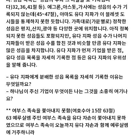
다)32,36,41절 등). 에그론,아스돗,가사에는 성읍의 수가 기
록되지 않는데(45~47절), 아마도 유다 지파가 이 블레셋 도
시들을 통제하지 못한 듯합니다. 가족대로(가문별로) 정착한
성읍은 평지,산지,광야 등 다양한 곳에 위치합니다. 아직 정복
되지 못한 성읍들도 포함되지만, 유다 지파 성읍 수가 나머지
지파들이 받은 성읍 수를 합친 것과 비슷할 만큼 유다 지파는
많은 성읍을 차지합니다. 유다 지파가 먼저 기업을 받은 점,
유다 성읍 목록을 자세히 기록한 점 등은 유다 지파의 우위성
을 말해 줍니다.
– 유다 지파에게 분배한 성읍 목록을 자세히 기록한 이유는
무엇일까요?
– 하나님이 주신 기업이 무엇이든 나는 그것을 소중히 여기나
요?
** 여부스 족속을 쫓아내지 못함(여호수아 15장 63절)
63 예루살렘 주민 여부스 족속을 유다 자손이 쫓아내지 못하
였으므로 여부스 족속이 오늘까지 유다 자손과 함께 예루살렘
에 거주하니라