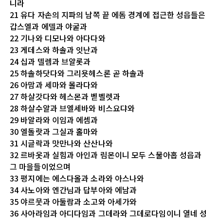
니라
21 유다 자손의 지파의 남쪽 끝 에돔 경계에 접근한 성읍들은
갑스엘과 에델과 야굴과
22 기나와 디모나와 아다다와
23 게데스와 하솔과 잇난과
24 십과 델렘과 브알롯과
25 하솔하닷다와 그리욧헤스론 곧 하솔과
26 아맘과 세마와 몰라다와
27 하살갓다와 헤스몬과 벧벨렛과
28 하살수알과 브엘세바와 비스요댜와
29 바알라와 이임과 에셈과
30 엘돌랏과 그실과 홀마와
31 시글락과 맛만나와 산산나와
32 르바옷과 실힘과 아인과 림몬이니 모두 스물아홉 성읍과
그 마을들이었으며
33 평지에는 에스다올과 소라와 아스나와
34 사노아와 엔간님과 답부아와 에남과
35 야르뭇과 아둘람과 소고와 아세가와
36 사아라임과 아디다임과 그데라와 그데로다임이니 열네 성