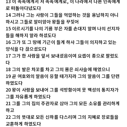
13 이 족속에게서 저 족속에게로, 이 나라에서 다른 민족에게
로 떠돌아다녔도다
14 그러나 그는 사람이 그들을 억압하는 것을 용납하지 아니
하시고 그들로 말미암아 왕들을 꾸짖어
15 이르시기를 나의 기름 부은 자를 손대지 말며 나의 선지자
들을 해하지 말라 하셨도다
16 그가 또 그 땅에 기근이 들게 하사 그들이 의지하고 있는
양식을 다 끊으셨도다
17 그가 한 사람을 앞서 보내셨음이여 요셉이 종으로 팔렸도
다
18 그의 발은 차꼬를 차고 그의 몸은 쇠사슬에 매였으니
19 곧 여호와의 말씀이 응할 때가지라 그의 말씀이 그를 단련
하였도다
20 왕이 사람을 보내어 그를 석방함이여 뭇 백성의 통치자가
그를 자유롭게 하였도다
21 그를 그의 집의 주관자로 삼아 그의 모든 소유를 관리하게
하고
22 그의 뜻대로 모든 신하를 다스리며 그의 지혜로 장로들을
교훈하게 하였도다