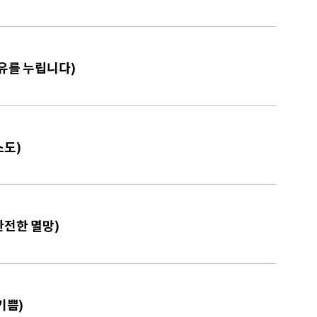
자유를 누립니다)
스도)
완전한 멸망)
기쁨)