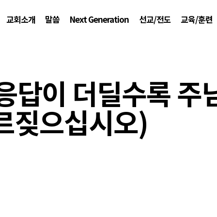
교회소개
말씀
Next Generation
선교/전도
교육/훈련
 (응답이 더딜수록 주
르짖으십시오)