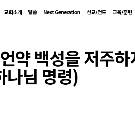
교회소개
말씀
Next Generation
선교/전도
교육/훈련
4 (언약 백성을 저주
하나님 명령)