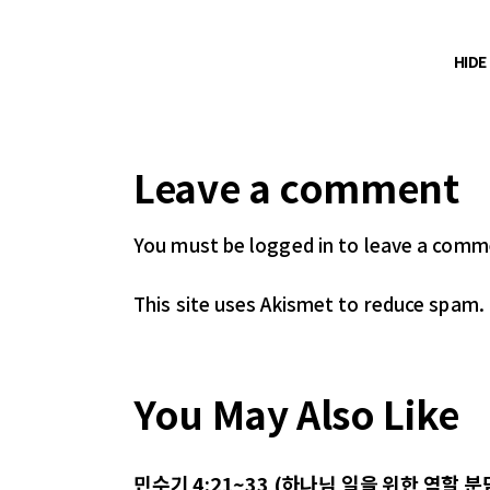
HID
Leave a comment
You must be logged in
to leave a comm
This site uses Akismet to reduce spam.
You May Also Like
민수기 4:21~33 (하나님 일을 위한 역할 분