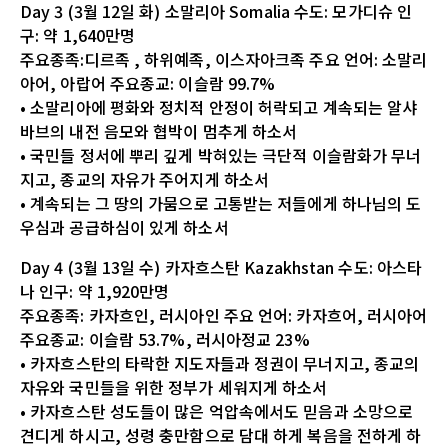
Day 3 (3월 12일 화) 소말리아 Somalia 수도: 모가디슈 인
구: 약 1,640만명
주요종족:디르족 , 하위예족, 이스자아크족 주요 언어: 소말리
아어, 아랍어 주요종교: 이슬람 99.7%
• 소말리아에 평화와 정치적 안정이 허락되고 계속되는 알샤
바브의 내전 음모와 협박이 멈추게 하소서
• 국민들 정서에 뿌리 깊게 박혀있는 극단적 이슬람화가 무너
지고, 종교의 자유가 주어지게 하소서
• 계속되는 그 땅의 가뭄으로 고통받는 저들에게 하나님의 도
우심과 공급하심이 있게 하소서
Day 4 (3월 13일 수) 카자흐스탄 Kazakhstan 수도: 아스타
나 인구: 약 1,920만명
주요종족: 카자흐인, 러시아인 주요 언어: 카자흐어, 러시아어
주요종교: 이슬람 53.7%, 러시아정교 23%
• 카자흐스탄의 타락한 지도자들과 정권이 무너지고, 종교의
자유와 국민들을 위한 정부가 세워지게 하소서
• 카자흐스탄 성도들이 많은 억압속에서도 믿음과 소망으로
견디게 하시고, 성령 충만함으로 담대 하게 복음을 전하게 하