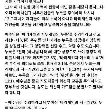
지를 기억하지 못하느냐
11 어찌 내 말한 것이 떡에 관함이 아닌 줄을 깨닫지 못하느냐
오직 바리새인과 사두개인들의 누룩을 주의하라 하시니
12 그제서야 제자들이 떡의 누룩이 아니요 바리새인과 사두
개인들의 교훈을 삼가라고 말씀하신 줄을 깨달으니라
예수님은 ‘바리새인과 사두개인의 누룩’을 주의하라고 경고
하십니다(6절). 주위를 변화시키는 누룩은 성경에서 영향력
을 상징합니다. 그 영향력은 선할 수도, 악할 수도 있습니다.
누룩은 ‘천국'(하나님 나라)에 대한 상징으로 쓰여 긍정적 의
미를 나타내기도 하지만(13:33), ‘바리새인과 헤롯의 누룩’처
럼 부정적 의미로도 쓰입니다(막 8:15). 본문에서 누룩은 바
리새인과 사두개인의 교훈을 의미합니다(12절). 누가복음에
따르면, 누룩은 바리새인의 ‘외식'(위선)을 의미합니다(눅
12:1). 예수님은 종교 지도자들의 위선적 교훈을 주의하라고
당부하신 것입니다. 성도는 위선적 가르침을 분별하고 멀리해
야 합니다.
– 예수님이 주의하라고 당부하신 ‘바리새인과 사두개인의 누
룩’은 무엇을 가리키나요?