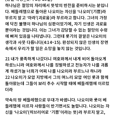
하나님은 절망의 자리에서 뜻밖의 반전을 준비하시는 분입니
다. 베들레헴으로 돌아온 나오미는 자신을 ‘나오미'(기쁨)라
부르지 말고 ‘마라'(괴로움)라 부르라고 합니다. 그녀의 가정
에 닥친 불행이 하나님의 심판이었기에, 자기 인생은 괴로움
뿐이라는 것입니다. 이는 그녀가 감당할 수 없는 절망의 수렁
에 빠져 있음을 나타냅니다. 그런데 룻기의 결말은 나오미의
생각과 사뭇 다릅니다(4:14~15). 완성되지 않은 인생의 장면
속에서 우리가 할 일은 소망을 놓지 않는 것입니다.
21 내가 풍족하게 나갔더니 여호와께서 내게 비어 돌아오게
하셨느니라 여호와께서 나를 징벌하셨고 전능자가 나를 괴롭
게 하셨거늘 너희가 어찌 나를 나오미라 부르느냐 하니라
22 나오미가 모압 지방에서 그의 며느리 모압 여인 룻과 함께
돌아왔는데 그들이 보리 추수 시작할 때에 베들레헴에 이르렀
더라
약속의 땅 베들레헴으로 무대가 바뀝니다. 나오미와 룻이 베
들레헴에 이르자 사람들이 반기면서도 놀랍니다. 나오미는 자
신을 ‘나오미'(히브리어로 ‘기쁨’이라는 뜻)라 부르지 말고,