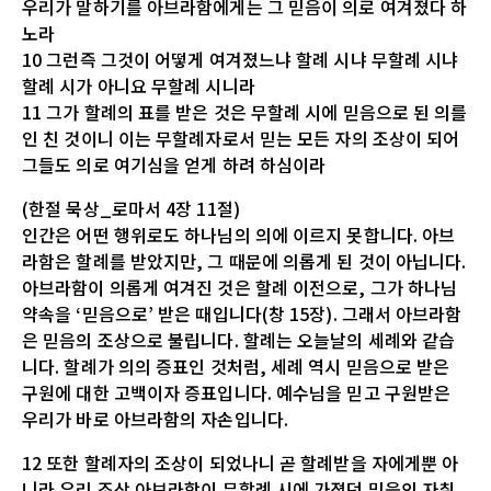
우리가 말하기를 아브라함에게는 그 믿음이 의로 여겨졌다 하
노라
10 그런즉 그것이 어떻게 여겨졌느냐 할례 시냐 무할례 시냐
할례 시가 아니요 무할례 시니라
11 그가 할례의 표를 받은 것은 무할례 시에 믿음으로 된 의를
인 친 것이니 이는 무할례자로서 믿는 모든 자의 조상이 되어
그들도 의로 여기심을 얻게 하려 하심이라
(한절 묵상_로마서 4장 11절)
인간은 어떤 행위로도 하나님의 의에 이르지 못합니다. 아브
라함은 할례를 받았지만, 그 때문에 의롭게 된 것이 아닙니다.
아브라함이 의롭게 여겨진 것은 할례 이전으로, 그가 하나님
약속을 ‘믿음으로’ 받은 때입니다(창 15장). 그래서 아브라함
은 믿음의 조상으로 불립니다. 할례는 오늘날의 세례와 같습
니다. 할례가 의의 증표인 것처럼, 세례 역시 믿음으로 받은
구원에 대한 고백이자 증표입니다. 예수님을 믿고 구원받은
우리가 바로 아브라함의 자손입니다.
12 또한 할례자의 조상이 되었나니 곧 할례받을 자에게뿐 아
니라 우리 조상 아브라함이 무할례 시에 가졌던 믿음의 자취