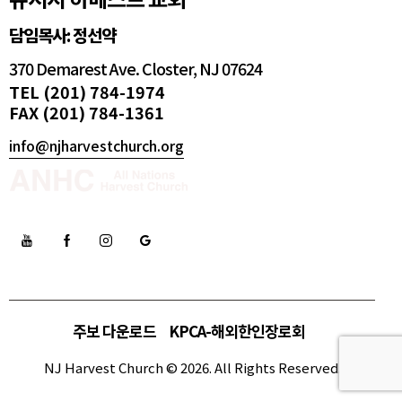
담임목사: 정선약
370 Demarest Ave. Closter, NJ 07624
TEL (201) 784-1974
FAX (201) 784-1361
info@njharvestchurch.org
주보 다운로드
KPCA-해외한인장로회
NJ Harvest Church © 2026. All Rights Reserved.