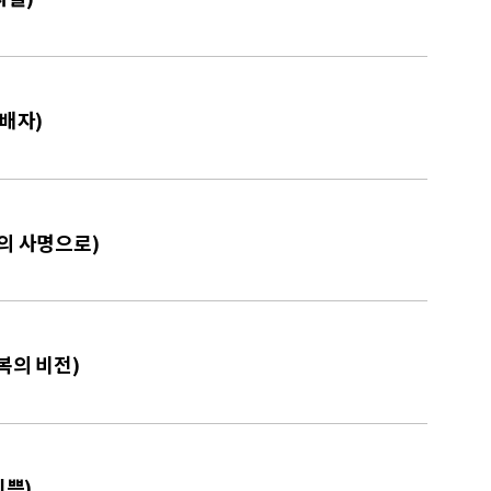
예배자)
양의 사명으로)
복의 비전)
기쁨)