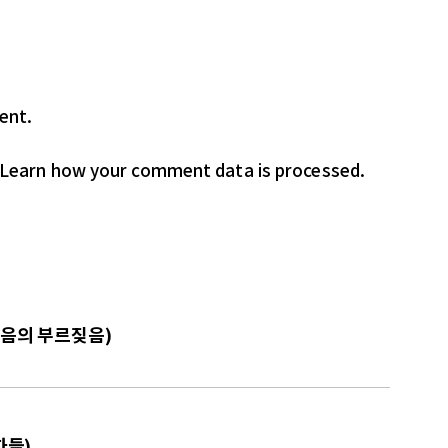
ent.
Learn how your comment data is processed.
믿음의 부르짖음)
자들)