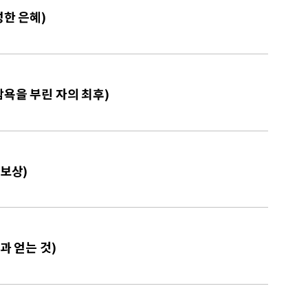
성한 은혜)
탐욕을 부린 자의 최후)
 보상)
과 얻는 것)