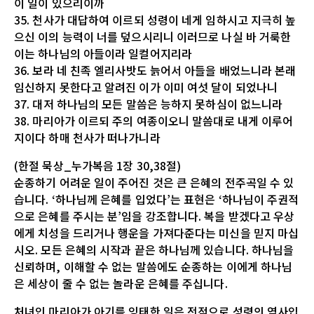
이 일이 있으리이까
35. 천사가 대답하여 이르되 성령이 네게 임하시고 지극히 높
으신 이의 능력이 너를 덮으시리니 이러므로 나실 바 거룩한
이는 하나님의 아들이라 일컬어지리라
36. 보라 네 친족 엘리사밧도 늙어서 아들을 배었느니라 본래
임신하지 못한다고 알려진 이가 이미 여섯 달이 되었나니
37. 대저 하나님의 모든 말씀은 능하지 못하심이 없느니라
38. 마리아가 이르되 주의 여종이오니 말씀대로 내게 이루어
지이다 하매 천사가 떠나가니라
(한절 묵상_누가복음 1장 30,38절)
순종하기 어려운 일이 주어진 것은 큰 은혜의 전주곡일 수 있
습니다. ‘하나님께 은혜를 입었다’는 표현은 ‘하나님이 주권적
으로 은혜를 주시는 분’임을 강조합니다. 복을 받겠다고 우상
에게 치성을 드리거나 행운을 가져다준다는 미신을 믿지 마십
시오. 모든 은혜의 시작과 끝은 하나님께 있습니다. 하나님을
신뢰하며, 이해할 수 없는 말씀에도 순종하는 이에게 하나님
은 세상이 줄 수 없는 놀라운 은혜를 주십니다.
처녀인 마리아가 아기를 잉태한 일은 전적으로 성령의 역사입