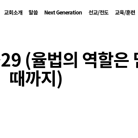
교회소개
말씀
Next Generation
선교/전도
교육/훈련
~29 (율법의 역할은
때까지)