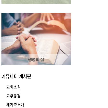
커뮤니티 게시판
교회소식
교우동정
새가족소개