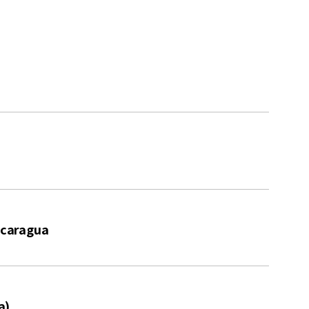
caragua
a)