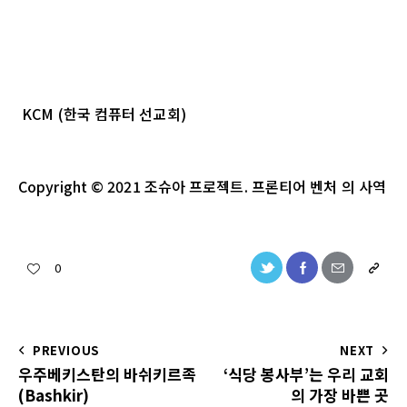
KCM (
한국
컴퓨터
선교회
)
Copyright
© 2021
조슈아
프로젝트
.
프론티어 벤처
의
사역
0
PREVIOUS
NEXT
우주베키스탄의 바쉬키르족
‘식당 봉사부’는 우리 교회
(Bashkir)
의 가장 바쁜 곳