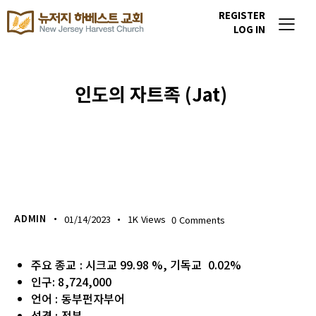
REGISTER
LOG IN
인도의 자트족 (Jat)
이번주 기도할 미전도 종족
ADMIN
01/14/2023
1K
Views
0
Comments
주요 종교
:
시크교
99.98 %
,
기독교
0.02%
인구
: 8,724,000
언어
:
동부펀자부어
성경
:
전부