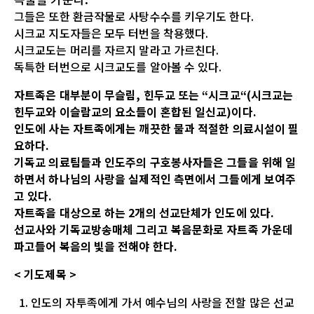
그들은 또한 환금작물로 사탕수수를 키우기도 한다.
시크교 지도자들은 모두 터번을 착용했다.
시크교도는 머리를 자르지 말라고 가르친다.
독특한 터번으로 시크교도를 알아볼 수 있다.
자트족은 대부분이 무슬림
,
힌두교 또는
“
시크교
“(
시크교
는
힌두교와 이슬람교의 요소들이 혼합된 일신교
)
이다
.
인도에 사는
자트족에게는 깨끗한 물과 적절한 의료시설이 필
요하다
.
기독교 의료팀들과 인도주의 구호봉사자들은 그들을 위해 일
하면서 하나님의 사랑을 실제적인 측면에서 그들에게 보여주
고 있다
.
자트족을 대상으로 하는
2
개의 선교단체가 인도에 있다
.
선교사와 기독교방송매체 그리고 복음문화로 자트족 가운데
파고들어 복음의 빛을 전해야 한다
.
<
기도제목
>
인도의 자투족에게 가서 예수님의 사랑을 전할 많은 선교