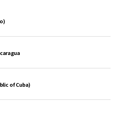
o)
caragua
ic of Cuba)