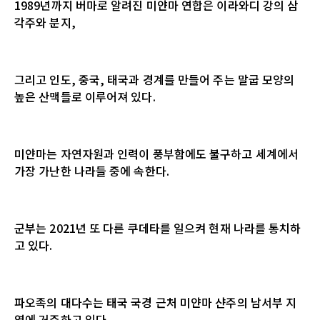
1989
년까지 버마로 알려진 미얀마 연합은 이라와디 강의 삼
각주와 분지
,
그리고 인도
,
중국
,
태국과 경계를 만들어 주는 말굽 모양의
높은 산맥들로 이루어져 있다
.
미얀마는 자연자원과 인력이 풍부함에도 불구하고 세계에서
가장 가난한 나라들 중에 속한다
.
군부는
2021
년 또 다른 쿠데타를 일으켜 현재 나라를 통치하
고 있다
.
파오족의 대다수는 태국 국경 근처 미얀마 샨주의 남서부 지
역에 거주하고 있다
.