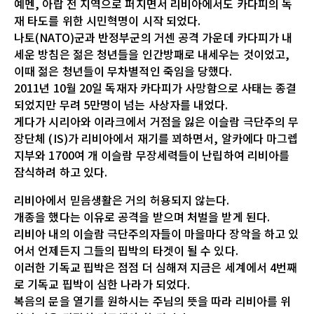
예멘, 아랍 전 지역으로 퍼지면서 리비아에서도 카다피의 독
재 타도를 위한 시민혁명이 시작 되었다.
나토(NATO)군과 반정부군의 거센 공격 가운데 카다피가 내
세운 방침은 젊은 청년들을 인간방패로 내세우는 것이었고,
이때 젊은 청년들이 무차별적인 죽임을 당했다.
2011년 10월 20일 독재자 카다피가 사망함으로 사태는 종결
되었지만 무려 5만명이 넘는 사상자를 내었다.
게다가 시리아와 이라크에서 거점을 잃은 이슬람 극단주의 무
장단체 (IS)가 리비아에서 재기를 꾀하면서, 알카에다 마그렙
지부와 1700여 개 이슬람 무장세력들이 난립하여 리비아를
잠식하려 하고 있다.
리비아에서 믿음생활은 거의 허용되지 않는다.
개종을 했다는 이유로 공격을 받으며 처벌을 받게 된다.
리비아 내의 이슬람 극단주의자들이 마을마다 장악을 하고 있
어서 언제든지 그들의 핍박의 타겟이 될 수 있다.
이러한 기독교 핍박은 점점 더 심해져 지금은 세계에서 4번째
로 기독교 핍박이 심한 나라가 되었다.
복음의 문을 열기를 원하시는 주님의 뜻을 따라 리비아를 위